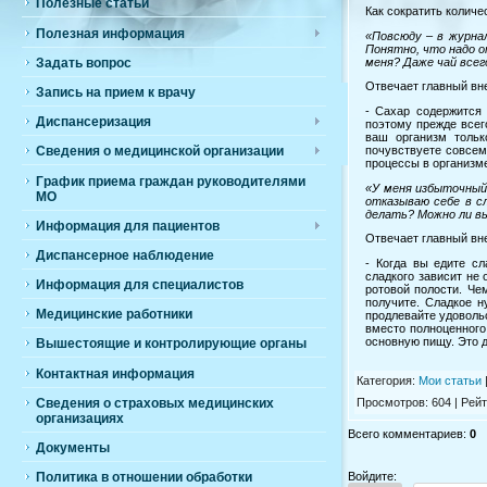
Полезные статьи
Как сократить количе
Полезная информация
«Повсюду – в журнал
Понятно, что надо о
меня? Даже чай всег
Задать вопрос
Отвечает главный вн
Запись на прием к врачу
- Сахар содержится 
Диспансеризация
поэтому прежде всег
ваш организм тольк
почувствуете совсем
Сведения о медицинской организации
процессы в организме
График приема граждан руководителями
«У меня избыточный 
МО
отказываю себе в с
делать? Можно ли вы
Информация для пациентов
Отвечает главный вн
Диспансерное наблюдение
- Когда вы едите с
сладкого зависит не 
Информация для специалистов
ротовой полости. Че
получите. Сладкое 
Медицинские работники
продлевайте удоволь
вместо полноценного 
основную пищу. Это д
Вышестоящие и контролирующие органы
Контактная информация
Категория
:
Мои статьи
Просмотров
:
604
|
Рейт
Сведения о страховых медицинских
организациях
Всего комментариев
:
0
Документы
Войдите:
Политика в отношении обработки