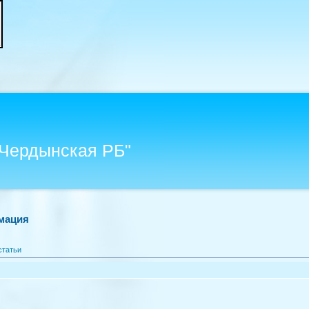
"Чердынская РБ"
мация
статьи