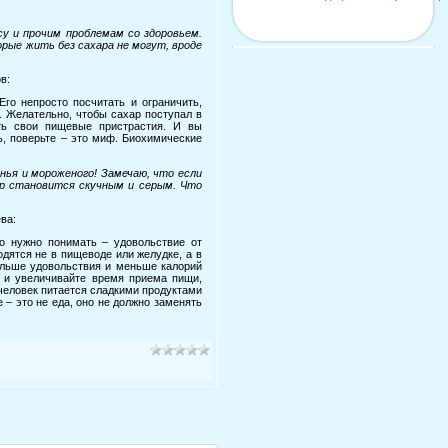
су и прочим проблемам со здоровьем.
рые жить без сахара не могут, вроде
в:
го непросто посчитать и ограничить,
. Желательно, чтобы сахар поступал в
ить свои пищевые пристрастия. И вы
ь, поверьте – это миф. Биохимические
нья и мороженого! Замечаю, что если
ир становится скучным и серым. Что
ва:
о нужно понимать – удовольствие от
одятся не в пищеводе или желудке, а в
ольше удовольствия и меньше калорий
и и увеличивайте время приема пищи,
человек питается сладкими продуктами
е – это не еда, оно не должно заменять