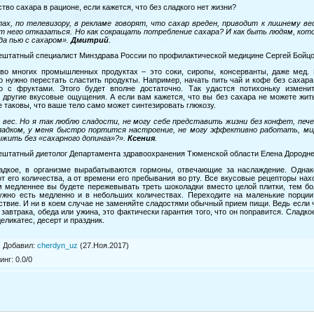
ство сахара в рационе, если кажется, что без сладкого нет жизни?
ах, по телевизору, в рекламе говорят, что сахар вреден, приводит к лишнему ве
т него отказаться. Но как сокращать потребление сахара? И как быть людям, кото
да пью с сахаром».
Дмитрий
.
ештатный специалист Минздрава России по профилактической медицине Сергей Бойцо
во многих промышленных продуктах – это соки, сиропы, консерванты, даже мед. Е
о нужно перестать сластить продукты. Например, начать пить чай и кофе без сахара
о с фруктами. Этого будет вполне достаточно. Так удастся потихоньку измен
 другие вкусовые ощущения. А если вам кажется, что вы без сахара не можете жит
 таковы, что ваше тело само может синтезировать глюкозу.
вес. Но я так люблю сладости, не могу себе представить жизни без конфет, пече
ладком, у меня быстро портится настроение, не могу эффективно работать, м
жить без «сахарного допинга»?».
Ксения
.
ештатный диетолог Департамента здравоохранения Тюменской области Елена Дородне
ладкое, в организме вырабатываются гормоны, отвечающие за наслаждение. Однак
от его количества, а от времени его пребывания во рту. Все вкусовые рецепторы нах
м медленнее вы будете пережевывать треть шоколадки вместо целой плитки, тем б
нужно есть медленно и в небольших количествах. Переходите на маленькие порци
ствие. И ни в коем случае не заменяйте сладостями обычный прием пищи. Ведь если 
завтрака, обеда или ужина, это фактически гарантия того, что он поправится. Сладко
еликатес, десерт и праздник.
|
Добавил
:
cherdyn_uz
(27.Ноя.2017)
инг
:
0.0
/
0