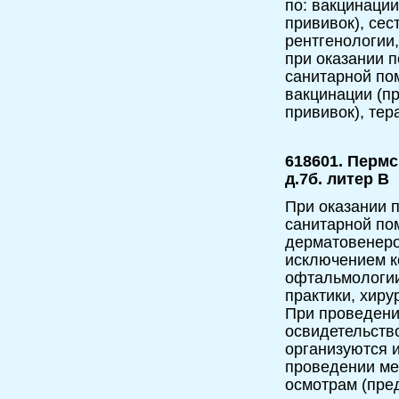
по: вакцинаци
прививок), сес
рентгенологии,
при оказании 
санитарной по
вакцинации (п
прививок), тер
618601. Пермс
д.7б. литер В
При оказании 
санитарной по
дерматовенеро
исключением к
офтальмологии
практики, хиру
При проведени
освидетельств
организуются и
проведении ме
осмотрам (пре