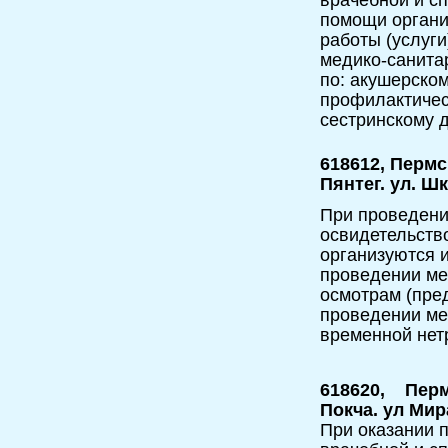
помощи орган
работы (услуги
медико-санита
по: акушерско
профилактичес
сестринскому д
618612, Пермс
Пянтег. ул. Ш
При проведени
освидетельств
организуются и
проведении ме
осмотрам (пре
проведении мед
временной нет
618620, Перм
Покча. ул Мир
При оказании п