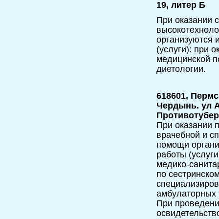
19, литер Б
При оказании 
высокотехноло
организуются 
(услуги): при 
медицинской п
диетологии.
618601, Пермс
Чердынь. ул А
Противотубер
При оказании п
врачебной и с
помощи орган
работы (услуги
медико-санита
по сестринско
специализиров
амбулаторных 
При проведени
освидетельств