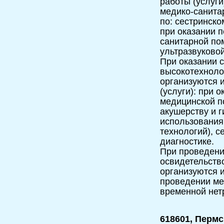
работы (услуги
медико-санита
по: сестринско
при оказании 
санитарной по
ультразвуковой
При оказании 
высокотехноло
организуются 
(услуги): при 
медицинской п
акушерству и 
использования
технологий), с
диагностике.
При проведени
освидетельств
организуются и
проведении мед
временной нет
618601, Пермс