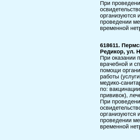
При проведени
освидетельств
организуются и
проведении мед
временной нет
618611. Пермс
Редикор, ул. 
При оказании п
врачебной и с
помощи орган
работы (услуги
медико-санита
по: вакцинаци
прививок), леч
При проведени
освидетельств
организуются и
проведении мед
временной нет