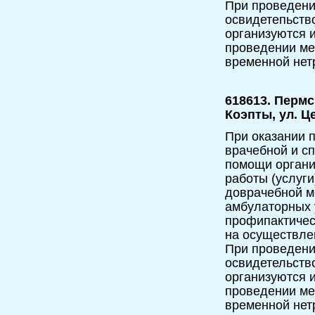
При проведени
освидетепьств
организуются и
проведении мед
временной нет
618613. Пермс
Коэпты, ул. Ц
При оказании п
врачебной и с
помощи орган
работы (услуги
доврачебной м
амбулаторных 
профипактическ
на осуществле
При проведени
освидетельств
организуются 
проведении мед
временной нет