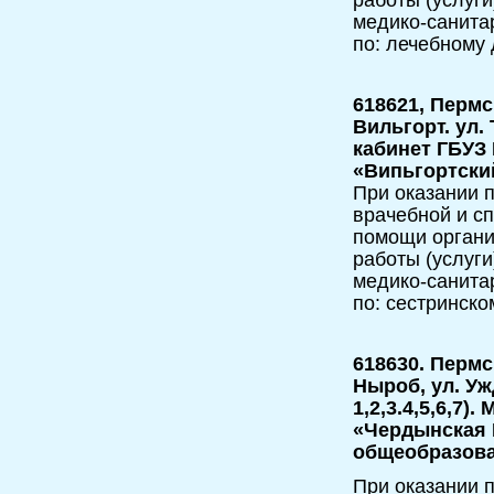
медико-санита
по: лечебному 
618621, Пермс
Вильгорт. ул.
кабинет ГБУЗ
«Випьгортски
При оказании п
врачебной и с
помощи орган
работы (услуги
медико-санита
по: сестринско
618630. Пермс
Ныроб, ул. Уж
1,2,3.4,5,6,7)
«Чердынская 
общеобразова
При оказании п