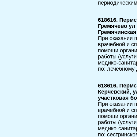
периодическим
618616. Пермс
Гремячево ул 
Гремячинска
При оказании 
врачебной и с
помощи орган
работы (услуг
медико-санита
по: лечебному 
618616, Пермс
Керчевский, у
участковая б
При оказании п
врачебной и с
помощи орган
работы (услуги
медико-санита
по: сестринско