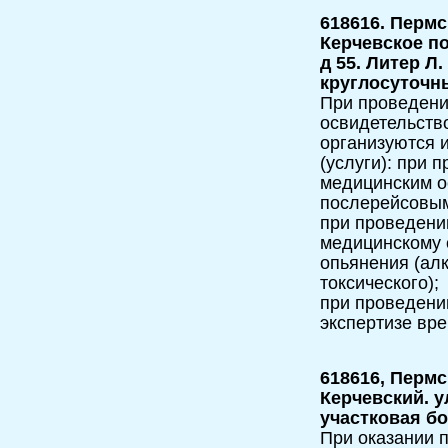
618616. Перм
Керчевское по
д 55. Литер Л
круглосуточн
При проведени
освидетельств
организуются 
(услуги): при 
медицинским о
послерейсовым
при проведени
медицинскому 
опьянения (алк
токсического);
при проведени
экспертизе вр
618616, Пермс
Керчевский. ул
участковая б
При оказании п