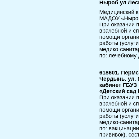
Ныроб ул Лесн
Медицинский к
МАДОУ «Ныроб
При оказании п
врачебной и с
помощи орган
работы (услуги
медико-санита
по: лечебному 
618601. Пермс
Чердынь. ул. 
кабинет ГБУЗ
«Детский сад
При оказании п
врачебной и с
помощи орган
работы (услуги
медико-санита
по: вакцинаци
прививок), сес