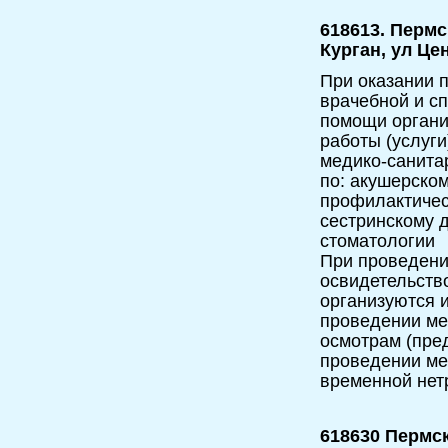
618613. Пермс
Курган, ул Це
При оказании п
врачебной и с
помощи орган
работы (услуги
медико-санита
по: акушерско
профилактичес
сестринскому д
стоматологии
При проведени
освидетельств
организуются и
проведении ме
осмотрам (пре
проведении ме
временной нет
618630 Пермск