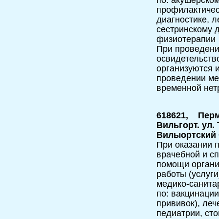
профилактичес
диагностике, л
сестринскому д
физиотерапии
При проведени
освидетельств
организуются и
проведении мед
временной нет
618621, Перм
Вильгорт. ул. 
Вилыортский
При оказании п
врачебной и с
помощи орган
работы (услуги
медико-санита
по: вакцинаци
прививок), леч
педиатрии, ст