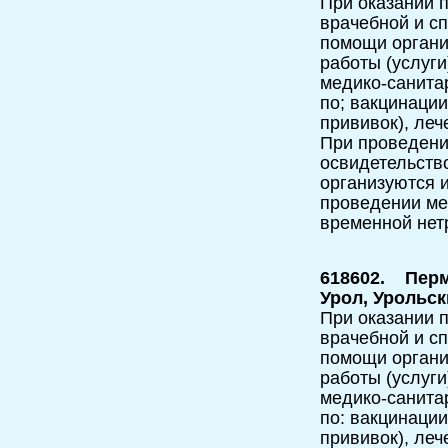
При оказании п
врачебной и с
помощи орган
работы (услуги
медико-санита
по; вакцинаци
прививок), леч
При проведени
освидетельств
организуются и
проведении мед
временной нет
618602. Перм
Урол, Урольс
При оказании п
врачебной и с
помощи орган
работы (услуги
медико-санита
по: вакцинаци
прививок), леч