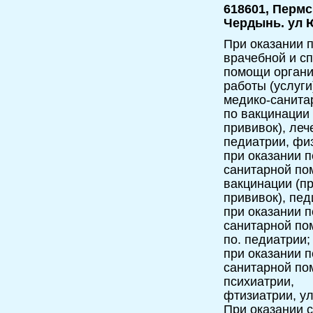
618601, Пермс
Чердынь. ул Ю
При оказании 
врачебной и с
помощи орган
работы (услуги
медико-санита
по вакцинации
прививок), леч
педиатрии, фи
при оказании 
санитарной по
вакцинации (п
прививок), пед
при оказании 
санитарной по
по. педиатрии;
при оказании 
санитарной по
психиатрии,
фтизиатрии, ул
При оказании 