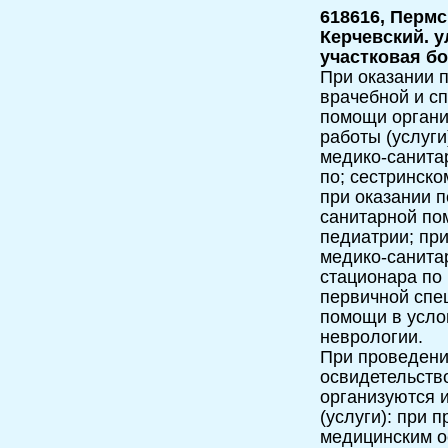
618616, Пермс
Керчевский. у
участковая бо
При оказании п
врачебной и с
помощи орган
работы (услуги
медико-санита
по; сестринско
при оказании 
санитарной по
педиатрии; пр
медико-санита
стационара по 
первичной спе
помощи в усло
неврологии.
При проведени
освидетельств
организуются 
(услуги): при 
медицинским о