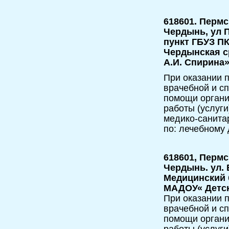
618601. Пермс
Чердынь, ул П
пункт ГБУЗ П
Чердынская с
А.И. Спирина
При оказании п
врачебной и с
помощи орган
работы (услуги
медико-санита
по: лечебному 
618601, Пермс
Чердынь. ул. 
Медицинский 
МАДОУ« Детс
При оказании 
врачебной и с
помощи орган
работы (услуг