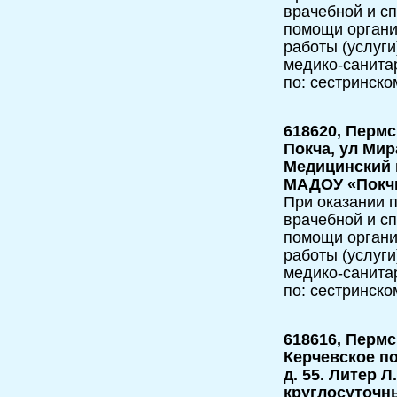
врачебной и с
помощи орган
работы (услуг
медико-санита
по: сестринско
618620, Пермс
Покча, ул Мир
Медицинский 
МАДОУ «Покчи
При оказании 
врачебной и с
помощи орган
работы (услуги
медико-санита
по: сестринско
618616, Пермс
Керчевское по
д. 55. Литер 
круглосуточн