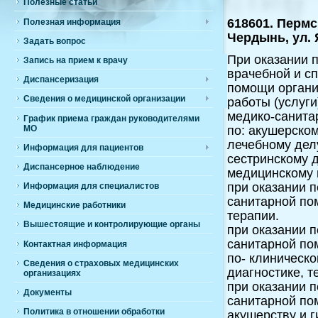
Полезные статьи
618601. Пермс
Полезная информация
Чердынь, ул. 
Задать вопрос
При оказании п
Запись на прием к врачу
врачебной и с
Диспансеризация
помощи орган
Сведения о медицинской организации
работы (услуги
медико-санита
График приема граждан руководителями
по: акушерском
МО
лечебному дел
Информация для пациентов
сестринскому 
Диспансерное наблюдение
медицинскому 
при оказании 
Информация для специалистов
санитарной по
Медицинские работники
терапии.
Вышестоящие и контролирующие органы
при оказании 
санитарной по
Контактная информация
по- клиническ
Сведения о страховых медицинских
диагностике, т
организациях
при оказании 
Документы
санитарной по
Политика в отношении обработки
акушерству и 