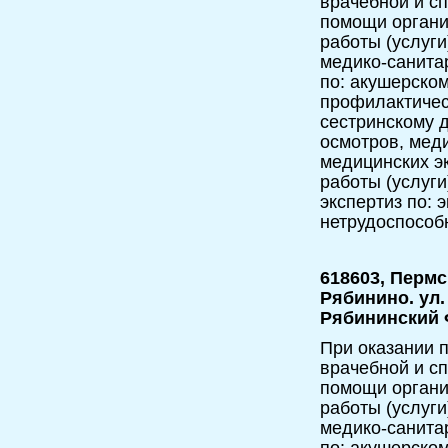
врачебной и с
помощи орган
работы (услуги
медико-санита
по: акушерско
профилактичес
сестринскому 
осмотров, мед
медицинских э
работы (услуги
экспертиз по: 
нетрудоспособ
618603, Пермс
Рябинино. ул.
Рябининский
При оказании п
врачебной и с
помощи орган
работы (услуги
медико-санита
по: акушерско