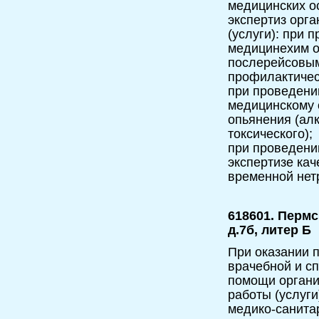
медицинских о
экспертиз орг
(услуги): при 
медицинехим о
послерейсовым
профилактичес
при проведени
медицинскому 
опьянения (алк
токсического);
при проведени
экспертизе ка
временной нет
618601. Пермс
д.7б, литер Б
При оказании п
врачебной и с
помощи орган
работы (услуг
медико-санита