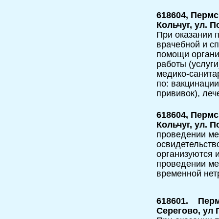
618604, Пермс
Кольчуг, ул. 
При оказании п
врачебной и с
помощи орган
работы (услуг
медико-санита
по: вакцинаци
прививок), леч
618604, Пермс
Кольчуг, ул. 
проведении ме
освидетельств
организуются и
проведении мед
временной нет
618601. Перм
Серегово, ул 