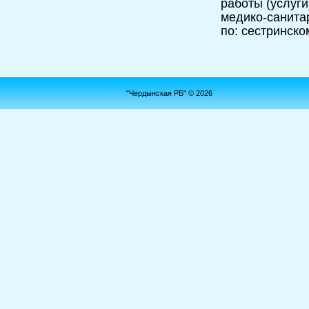
работы (услуги
медико-санита
по: сестринско
"Чердынская РБ" © 2026