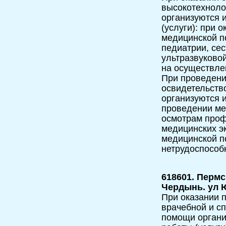
высокотехноло
организуются 
(услуги): при 
медицинской п
педиатрии, сес
ультразвуковой
на осуществле
При проведени
освидетельств
организуются и
проведении ме
осмотрам проф
медицинских эк
медицинской п
нетрудоспособ
618601. Пермс
Чердынь. ул Ю
При оказании п
врачебной и с
помощи орган