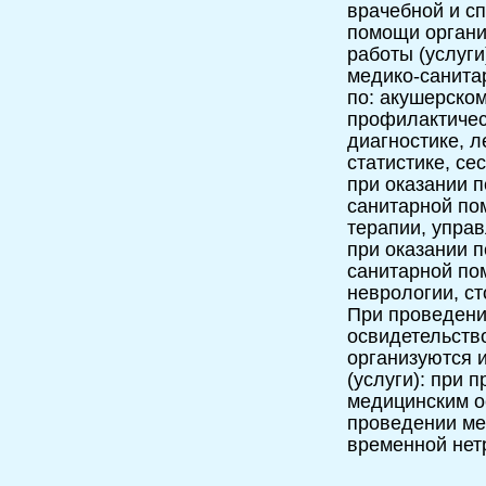
врачебной и с
помощи орган
работы (услуги
медико-санита
по: акушерско
профилактичес
диагностике, 
статистике, се
при оказании 
санитарной по
терапии, упра
при оказании 
санитарной по
неврологии, ст
При проведени
освидетельств
организуются 
(услуги): при 
медицинским о
проведении ме
временной нет