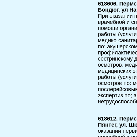
618606. Пермс
Бондюг, ул Н
При оказании п
врачебной и с
помощи орган
работы (услуги
медико-санита
по: акушерско
профилактичес
сестринскому 
осмотров, мед
медицинских э
работы (услуги
осмотров по: 
послерейсовым
экспертиз по; 
нетрудоспособ
618612. Пермс
Пянтег, ул. Ш
оказании перви
врачебной и с