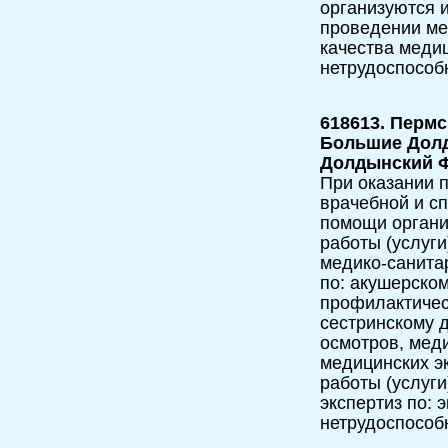
организуются и
проведении мед
качества меди
нетрудоспособ
618613. Пермс
Большие Долды
Долдынский 
При оказании п
врачебной и с
помощи орган
работы (услуг
медико-санита
по: акушерско
профилактичес
сестринскому 
осмотров, мед
медицинских э
работы (услуги
экспертиз по: 
нетрудоспособ