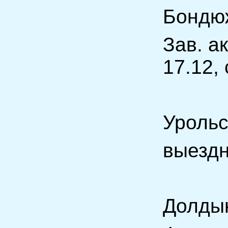
Бондю
Зав. а
17.12
Уро
выездн
Долд