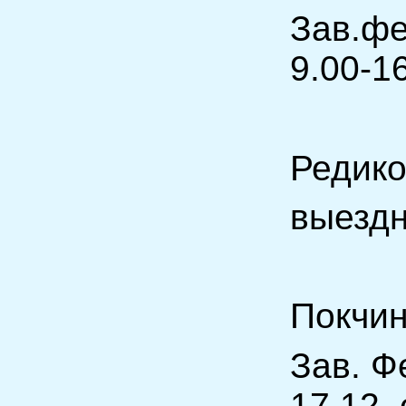
Зав.ф
9.00-1
Реди
выезд
Покчи
Зав. Ф
17.12,