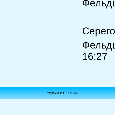
Фельдш
Сере
Фельдш
16:27
"Чердынская РБ" © 2026