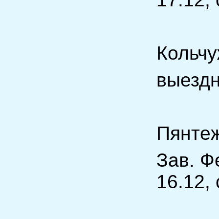
Коль
выезд
Пянт
Зав. Ф
16.12,